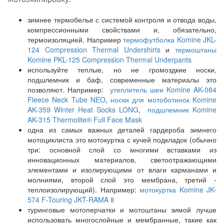
зимнее термобелье с системой контроля и отвода воды,
компрессионными свойствами и, обязательно,
термоизоляцией. Например
термофутболка Komine JKL-
124 Compression Thermal Undershirts
и
термоштаны
Komine PKL-125 Compression Thermal Underpants
используйте теплые, но не громоздкие носки,
подшлемник и баф, современные материалы это
позволяют. Например:
утеплитель шеи Komine AK-084
Fleece Neck Tube NEO
,
носки для мотоботинок Komine
AK-359 Winter Heat Socks LONG
,
подшлемник Komine
AK-315 Thermolite® Full Face Mask
одна из самых важных деталей гардероба зимнего
мотоциклиста это мотокуртка с кучей подкладок (обычно
три: основной слой со многими вставками из
инновационных материалов, светоотражающими
элементами и изолирующими от влаги карманами и
молниями, второй слой это мембрана, третий -
теплоизолирующий). Например:
мотокуртка Komine JK-
574 F-Touring JKT-RAMA Ⅱ
туринговые мотоперчатки и мотоштаны зимой лучше
использовать многослойные и мембранные, такие как