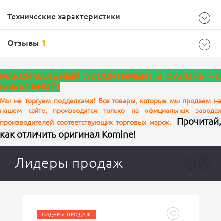
Технические характеристики
Отзывы
1
Характеристики комплектации
МАКСИМАЛЬНЫЙ АССОРТИМЕНТ В САЛОНЕ НА
размер
XLB
КАБЕЛЬНОЙ!
Цвет
Black
Мы не торгуем подделками! Все товары, которые мы продаем на
Средняя оценка товара
нашем сайте, производятся только на официальных заводах
Характеристики
5
Прочитай,
производителей соответствующих торговых марок.
как отличить оригинал Komine!
Размер
Лидеры продаж
2XL, 2XLB, 3XL, 3XLB, 4XLB, 5XLB, 6XLB, L, LB, LT, M, MB, S, XL,
XLB, XLT
Оставить
комментарий
Black
Цвет
Юрий
ЛИДЕРЫ ПРОДАЖ