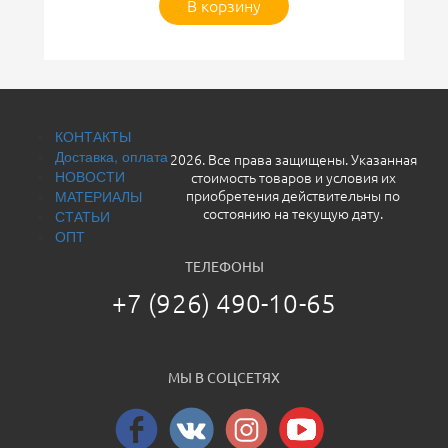
продолжил поездку. Удивился, что даже в жаркую погоду
В корзину
ехать было комфортно. В общем штаны рекомендую,
качество на высоте.
Размер штанов XL идеально подошел на мой рост 175 см и
вес 77 кг.
Размер куртки подошел 2XL.
КОНТАКТЫ
Доставка, оплата
Хочу поблагодарить Михаила за помощь в подборе
2026. Все права защищены. Указанная
НОВОСТИ
размера штанов и оперативную отправку посылки.
стоимость товаров и условия их
МАТЕРИАЛЫ
приобретения действительны по
СТАТЬИ
состоянию на текущую дату.
ОПТ
ТЕЛЕФОНЫ
+7 (926) 490-10-65
МЫ В СОЦСЕТЯХ