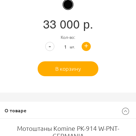
33 000
р.
Кол-во:
+
-
шт.
В корзину
О товаре
Мотоштаны Komine PK-914 W-PNT-