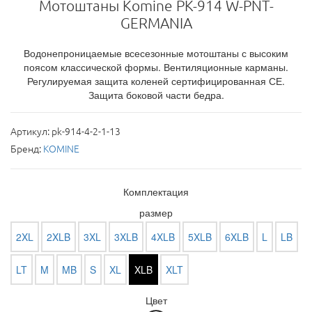
Мотоштаны Komine PK-914 W-PNT-
GERMANIA
Водонепроницаемые всесезонные мотоштаны с высоким
поясом классической формы. Вентиляционные карманы.
Регулируемая защита коленей сертифицированная СЕ.
Защита боковой части бедра.
Артикул:
pk-914-4-2-1-13
Бренд:
KOMINE
Комплектация
размер
2XL
2XLB
3XL
3XLB
4XLB
5XLB
6XLB
L
LB
LT
M
MB
S
XL
XLB
XLT
Цвет