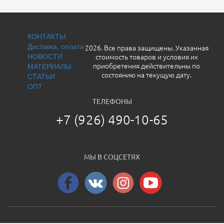
Новые перчатки и пополнение хитов прошлых лет:
Мотоперчатки Komine GK-252 Protect Goat Leather Gloves
Слои для мотокурток, жара не страшна!
Внутренний воздушный слой для мотокуртки Komine JK-
078 3D Mesh Lining Vest
КОНТАКТЫ
Внутренний воздушный слой для мотокуртки Komine JK-
Доставка, оплата
2026. Все права защищены. Указанная
084 3D Air Mesh Inner Vest
НОВОСТИ
...
стоимость товаров и условия их
МАТЕРИАЛЫ
приобретения действительны по
СТАТЬИ
состоянию на текущую дату.
ОПТ
ТЕЛЕФОНЫ
+7 (926) 490-10-65
МЫ В СОЦСЕТЯХ