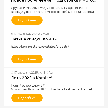
Новое поступление! Подготовка к мотосезону 2026!
Друзья! Началась зима, мотоциклы на хранении до
весны, а у нас приехало много летней мотоэкипировки
для шикарного мотосезона 2026!
Все новинки и обновленные старые топ позиции по
Подробнее
ссылке в нашем каталоге:
НОВОЕ ПОСТУПЛЕНИЕ
%17 июля %2025, %09:%Jul
Летние скидки до 40%
https://komine-store.ru/catalog/big-sale/
СКИДКИ НЕ СУММИРУЮТСЯ
Цены в розничных магазинах могут отличаться от цен на
Подробнее
сайте! Не оферта!
%17 апреля %2025, %13:%Apr
Лето 2025 в Komine!
Новый ретро шлем 3/4:
Мотошлем Komine HK-195 Heritage Leather Jet Helmet
Новая моточерепаха и новые вставки 2 уровня СЕ
Enigma:
Подробнее
Моточерепаха Komine SK-851 ENIGMA Light CE Inner Body
Armor