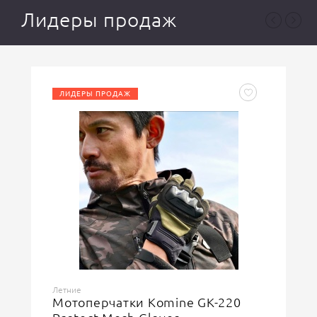
Лидеры продаж
ЛИДЕРЫ ПРОДАЖ
Ваша оценка
отлично
Ваше имя
Всесезонные
Мотоштаны Komine PK-914 W-
Защитный код