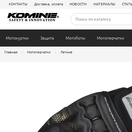
КОНТАКТЫ
Доставка, оплата
НОВОСТИ
МАТЕРИАЛЫ
СТАТ
Защита колен
Внутренняя
Туризм
Всесезонные
Городские
Джинсы
Летние
Подшлемники
Сумки на пояс
Электропод
Термобелье
Чехлы
Мотокуртки
Защита
Мотоботы
Мотоперчатки
Главная
Мотоперчатки
Летние