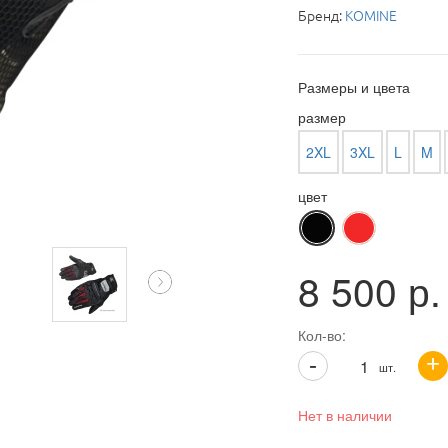
Бренд:
KOMINE
Размеры и цвета
размер
2XL
3XL
L
M
цвет
8 500
р.
Кол-во:
+
-
шт.
Нет в наличии