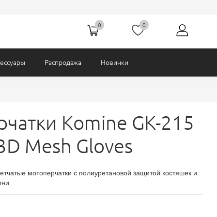
Подстежки
Карго
0
0
сессуары
Распродажа
Новинки
чатки Komine GK-215
 3D Mesh Gloves
етчатые мотоперчатки с полиуретановой защитой костяшек и
они