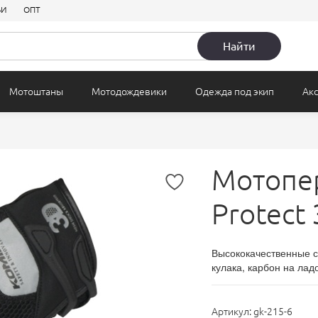
ЬИ
ОПТ
 защита
Для верховой езды
Кожаные
Летние
огрев
Детские
Багаж
Найти
Мотоштаны
Мотодождевики
Одежда под экип
Ак
Мотопер
Protect
Высококачественные с
кулака, карбон на лад
Артикул:
gk-215-6