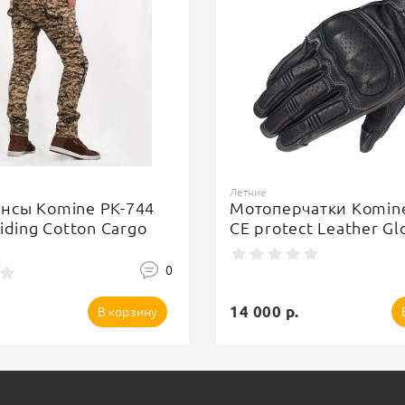
Летние
нсы Komine PK-744
Мотоперчатки Komin
iding Cotton Cargo
CE protect Leather Gl
0
14 000 р.
В корзину