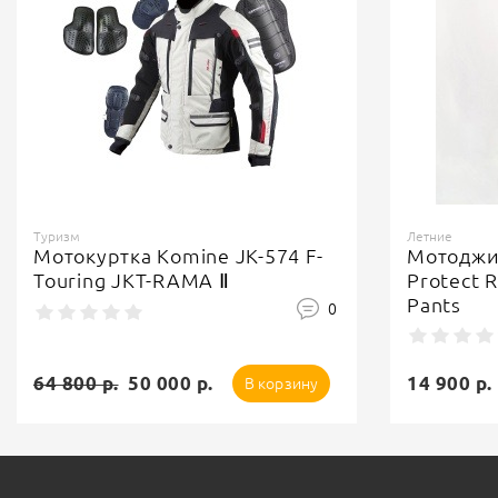
Туризм
Летние
Мотокуртка Komine JK-574 F-
Мотоджи
Touring JKT-RAMA Ⅱ
Protect R
Pants
0
64 800 р.
50 000 р.
14 900 р.
В корзину