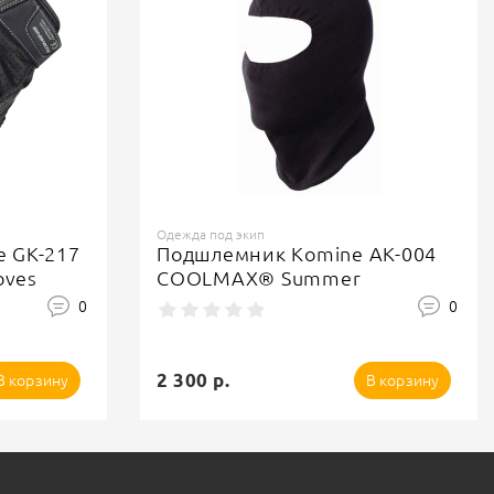
Одежда под экип
e GK-217
Подшлемник Komine AK-004
oves
COOLMAX® Summer
0
0
2 300 р.
В корзину
В корзину