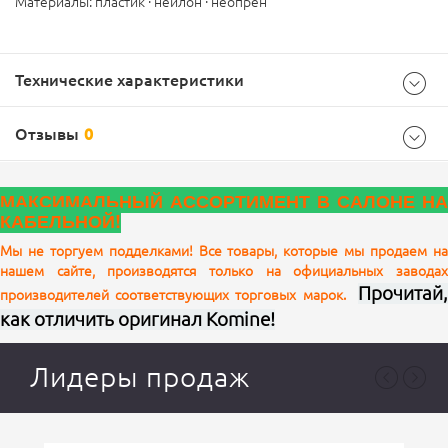
Материалы:
пластик · нейлон · неопрен
Технические характеристики
Отзывы
0
Характеристики
МАКСИМАЛЬНЫЙ АССОРТИМЕНТ В САЛОНЕ НА
пластик · нейлон · неопрен
Состав
КАБЕЛЬНОЙ!
Black
Цвет
Мы не торгуем подделками! Все товары, которые мы продаем на
нашем сайте, производятся только на официальных заводах
Ваш отзыв
Мульти
Прочитай,
Сезон
производителей соответствующих торговых марок.
как отличить оригинал Komine!
Лидеры продаж