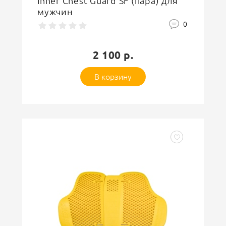
Inner Chest Guard SF (пара) для
мужчин
0
2 100 р.
В корзину