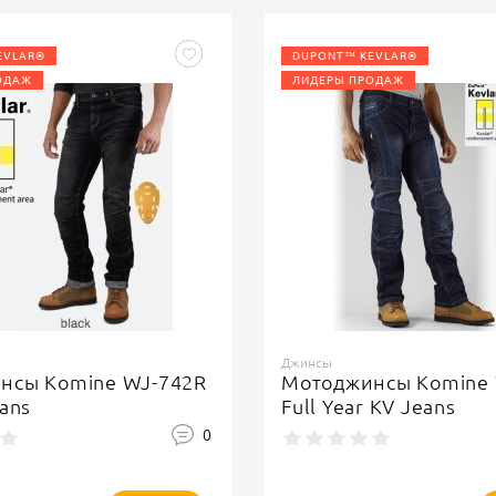
EVLAR®
DUPONT™ KEVLAR®
ОДАЖ
ЛИДЕРЫ ПРОДАЖ
Джинсы
нсы Komine WJ-742R
Мотоджинсы Komine 
eans
Full Year KV Jeans
0