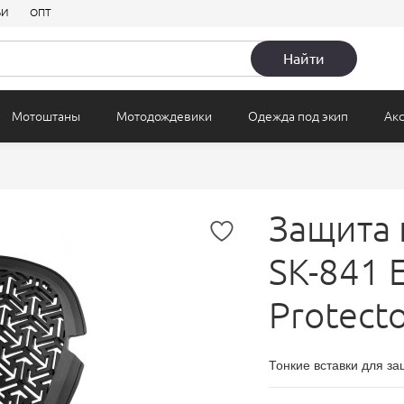
ЬИ
ОПТ
 защита
Для верховой езды
Кожаные
Летние
огрев
Детские
Багаж
Найти
Мотоштаны
Мотодождевики
Одежда под экип
Ак
Защита 
SK-841 
Protect
Тонкие вставки для за