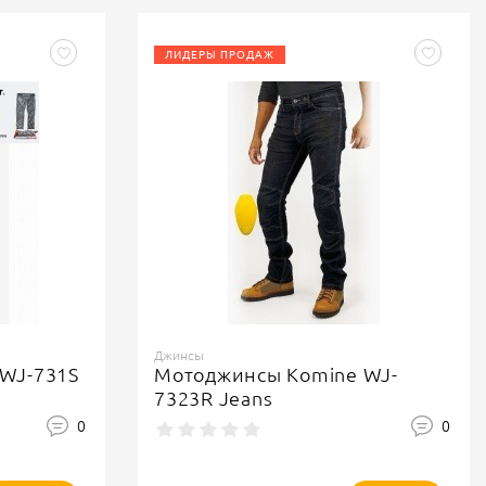
ЛИДЕРЫ ПРОДАЖ
Джинсы
WJ-731S
Мотоджинсы Komine WJ-
7323R Jeans
0
0