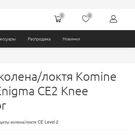
Подстежки
Карго
0
0
сессуары
Распродажа
Новинки
колена/локтя Komine
Enigma CE2 Knee
or
щиты колена/локтя CE Level 2