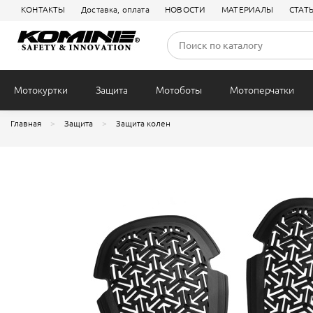
КОНТАКТЫ
Доставка, оплата
НОВОСТИ
МАТЕРИАЛЫ
СТАТ
Защита колен
Внутренняя
Туризм
Всесезонные
Городские
Джинсы
Летние
Подшлемники
Сумки на пояс
Электропод
Термобелье
Чехлы
Мотокуртки
Защита
Мотоботы
Мотоперчатки
Главная
Защита
Защита колен