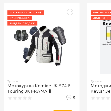
МАТЕРИАЛ CORDURA®
DUPONT™ K
РАСПРОДАЖА
ЛИДЕРЫ ПР
ЛИДЕРЫ ПРОДАЖ
Туризм
Джинсы
Мотокуртка Komine JK-574 F-
Мотоджи
Touring JKT-RAMA Ⅱ
Kevlar J
0