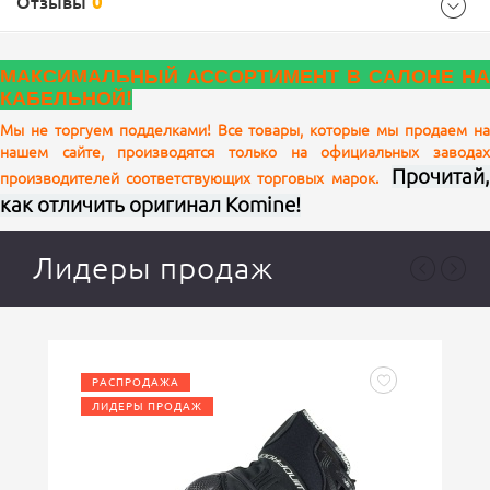
Отзывы
0
Характеристики комплектации
МАКСИМАЛЬНЫЙ АССОРТИМЕНТ В САЛОНЕ НА
Цвет
Black
КАБЕЛЬНОЙ!
Характеристики
Мы не торгуем подделками! Все товары, которые мы продаем на
нашем сайте, производятся только на официальных заводах
Ваш отзыв
Прочитай,
Black
производителей соответствующих торговых марок.
Цвет
как отличить оригинал Komine!
Лидеры продаж
РАСПРОДАЖА
ЛИДЕРЫ ПРОДАЖ