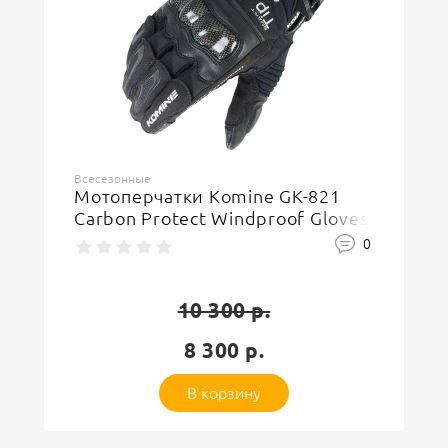
Ваша оценка
отлично
Ваше имя
Всесезонные
Мотоперчатки Komine GK-821
Carbon Protect Windproof Gloves
Защитный код
0
10 300 р.
8 300 р.
Оставить отзыв
В корзину