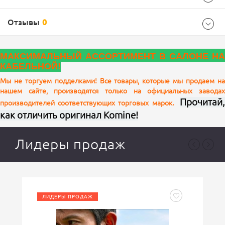
Отзывы
0
Характеристики комплектации
МАКСИМАЛЬНЫЙ АССОРТИМЕНТ В САЛОНЕ НА
размер
XL
КАБЕЛЬНОЙ!
Цвет
Black
Мы не торгуем подделками! Все товары, которые мы продаем на
нашем сайте, производятся только на официальных заводах
Ваш отзыв
Характеристики
Прочитай,
производителей соответствующих торговых марок.
как отличить оригинал Komine!
2XL, 2XLB, 3XL, 3XLB, 4XLB, L, LB, MB, XL, XLB
Размер
Лидеры продаж
Black
Цвет
ЛИДЕРЫ ПРОДАЖ