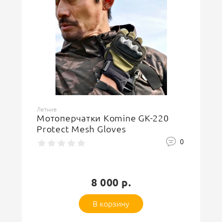
Ваша оценка
отлично
Ваше имя
Летние
Мотоперчатки Komine GK-220
Protect Mesh Gloves
Защитный код
0
8 000 р.
В корзину
Оставить отзыв