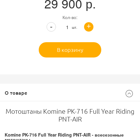
29 900
р.
Кол-во:
+
-
шт.
В корзину
О товаре
Мотоштаны Komine PK-716 Full Year Riding
PNT-AIR
Komine PK-716 Full Year Riding PNT-AIR - всесезонные
мотоштаны