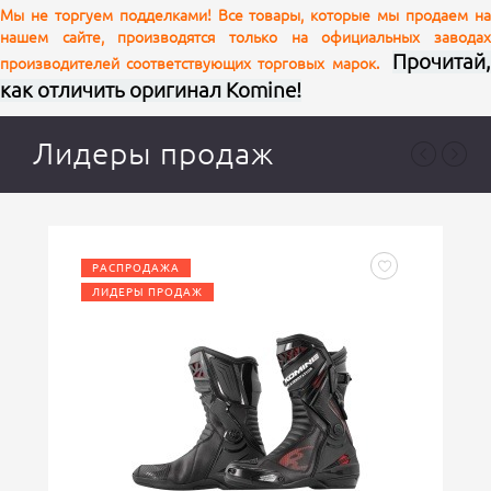
Мы не торгуем подделками! Все товары, которые мы продаем на
нашем сайте, производятся только на официальных заводах
Ваш отзыв
Прочитай,
производителей соответствующих торговых марок.
как отличить оригинал Komine!
Лидеры продаж
РАСПРОДАЖА
ЛИДЕРЫ ПРОДАЖ
Ваша оценка
отлично