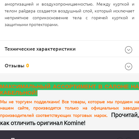
амортизацией и воздухопроницаемостью.
Между курткой и
телом райдера создается воздушный слой, который исключает
неприятное соприкосновение тела с горячей курткой и
защитными протекторами.
Технические характеристики
Отзывы
0
Характеристики комплектации
МАКСИМАЛЬНЫЙ АССОРТИМЕНТ В САЛОНЕ НА
Размеры
L
КАБЕЛЬНОЙ!
Характеристики
Мы не торгуем подделками! Все товары, которые мы продаем на
нашем сайте, производятся только на официальных заводах
2XL, 3XL, 4XL, 5XLB, L, M, S, XL, XS
Прочитай,
производителей соответствующих торговых марок.
Размер
Ваш отзыв
как отличить оригинал Komine!
polyester
Состав