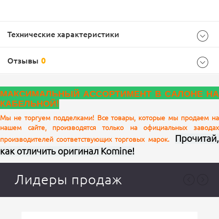
Технические характеристики
Отзывы
0
Характеристики комплектации
МАКСИМАЛЬНЫЙ АССОРТИМЕНТ В САЛОНЕ НА
размер
2XL
КАБЕЛЬНОЙ!
цвет
Black
Мы не торгуем подделками! Все товары, которые мы продаем на
нашем сайте, производятся только на официальных заводах
Ваш отзыв
Характеристики
Прочитай,
производителей соответствующих торговых марок.
как отличить оригинал Komine!
2XL, 3XL, L, M, S, XL, XS
Размер
Лидеры продаж
Black, Olive, Navy Marble
Цвет
Демисезон, Лето
Сезон